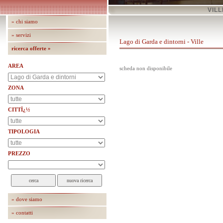
VILL
» chi siamo
» servizi
Lago di Garda e dintorni - Ville
ricerca offerte »
AREA
scheda non disponibile
ZONA
CITTÏ¿½
TIPOLOGIA
PREZZO
» dove siamo
» contatti