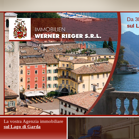
Da 30
sul 
La vostra Agenzia immobiliare
sul Lago di Garda