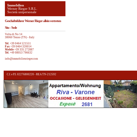
Immobilien
Werner Rieger S.R.L.
Società unipersonale
Geschäftsführer Werner Rieger allein vertreten
Sitz - Sede
Volta di No 14
38060 Tenno (TN) - Italy
Tel.
+39 0464 521551
Fax
+39 0464 320014
Mobile
+39 335 272887
Tel.
+49 08053 796632
info@immobilienrieger.com
C.f. e P.I. 02276800220 - REA TN-212592