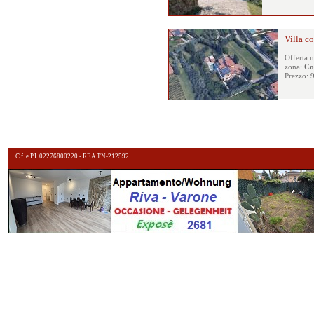
Villa c
Offerta 
zona:
Co
Prezzo: 
C.f. e P.I. 02276800220 - REA TN-212592