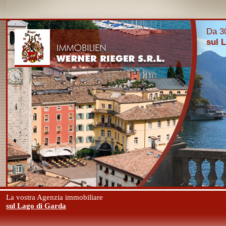
Da 30
sul 
La vostra Agenzia immobiliare
sul Lago di Garda