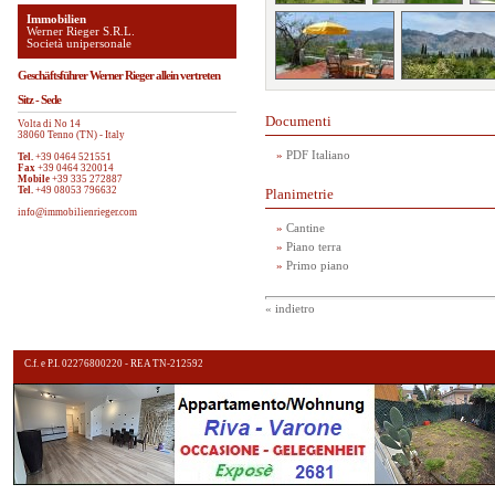
Immobilien
Werner Rieger S.R.L.
Società unipersonale
Geschäftsführer Werner Rieger allein vertreten
Sitz - Sede
Documenti
Volta di No 14
38060 Tenno (TN) - Italy
»
PDF Italiano
Tel.
+39 0464 521551
Fax
+39 0464 320014
Mobile
+39 335 272887
Tel.
+49 08053 796632
Planimetrie
info@immobilienrieger.com
»
Cantine
»
Piano terra
»
Primo piano
« indietro
C.f. e P.I. 02276800220 - REA TN-212592