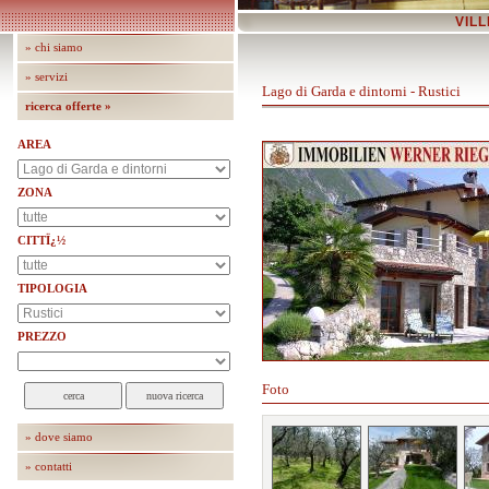
VILL
» chi siamo
» servizi
Lago di Garda e dintorni - Rustici
ricerca offerte »
AREA
ZONA
CITTÏ¿½
TIPOLOGIA
PREZZO
Foto
» dove siamo
» contatti