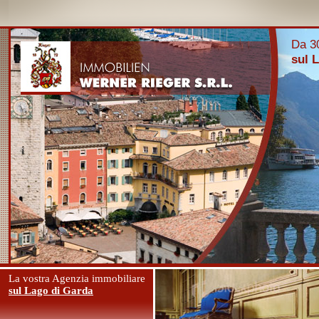
Da 30
sul 
La vostra Agenzia immobiliare
sul Lago di Garda