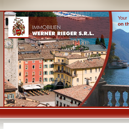
Your 
on t