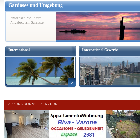
Gardasee und Umgebung
Entdecken Sie unsere
Angebote am Gardasee
International
International Gewerbe
C.f. e P.I. 02276800220 - REA TN-212592